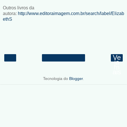
Outros livros da
autora:
http://www.editoraimagem.com.br/search/label/Elizab
ethS
Ve
ja
m
ais
Tecnologia do
Blogger
.