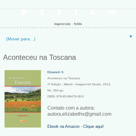
▼
Aconteceu na Toscana
Elizabeth S.
Aconteceu na Toscana
1ª Edição - Niterói - Imagem Art Studio, 2013.
No. 264 pp.
ISBN: 978-85-99479-36-0
Contato com a autora:
autora.elizabeths@gmail.com
Ebook na Amazon - Clique aqui!