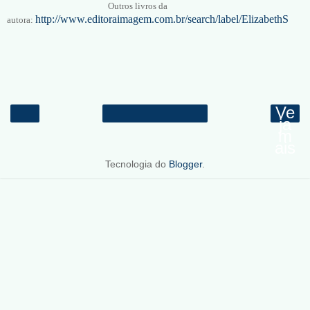
Outros livros da
http://www.editoraimagem.com.br/search/label/ElizabethS
autora:
Ve
ja
m
ais
Tecnologia do
Blogger
.